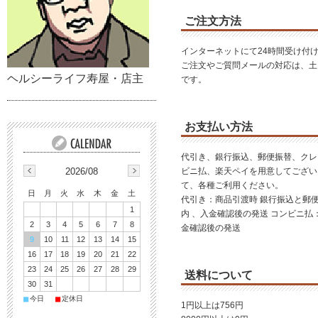
ご注文方法
インターネットにて24時間受け付
ご注文やご質問メールの対応は、土
ヘルシーライフ寿屋・店主
です。
お支払い方法
代引き、銀行振込、郵便振替、クレ
2026/08
ビニ払、楽天ペイを用意してござい
て、各種ご利用ください。
日
月
火
水
木
金
土
代引き：商品引渡時 銀行振込と郵
1
内 、入金確認後の発送 コンビニ払
2
3
4
5
6
7
8
金確認後の発送
9
10
11
12
13
14
15
16
17
18
19
20
21
22
23
24
25
26
27
28
29
送料について
30
31
■
■
今日
定休日
1円以上は756円