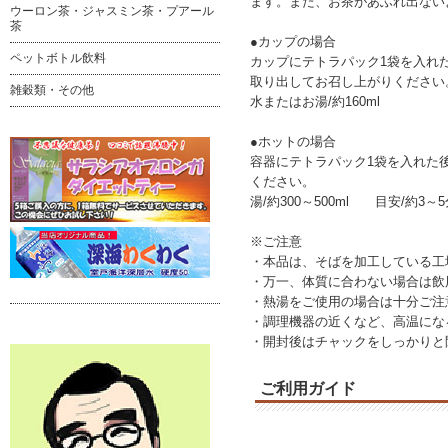
ます。また、お茶があふれ出ない
ウーロン茶・ジャスミン茶・プアール
茶
●カップの場合
ペットボトル飲料
カップにテトラパック1袋を入れ
取り出してお召し上がりください
雑穀類・その他
水またはお湯/約160ml
●ホットの場合
容器にテトラパック1袋を入れた
ください。
湯/約300～500ml 目安/約3～
※ご注意
・本品は、そばを加工している工
・万一、体質に合わない場合は飲
・熱湯をご使用の場合は十分ご注
・調理機器の近くなど、高温にな
・開封後はチャックをしっかりと
ご利用ガイド