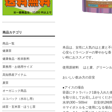
商品カテゴリ
商品一覧
本品は、女性に人気のはと麦と不
健康茶
心安らぐラベンダーの華やかな香
い時におススメです。
健康食品・粉末飲料
業務用・お徳用サイズ
使用原材料 はと麦、グリーン
高知県産アイテム
おいしい飲み方の目安
麦茶
●アイスの場合
オーガニック商品
容器にテトラパック1袋を入れた
を取り出してお召し上がりくださ
エコパック（水出し用）
水/約300～500ml 目安/約2時
緑茶・玄米茶・ほうじ茶
※マイボトルをご使用になる場合